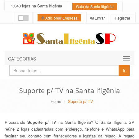
1.048 lojas na Santa Ifigênia
Guia da Santa Ifigênia
Entrar
Registrar
Adicionar Empresa
CATEGORIAS
Buscar
Ir
lojas
e
empresas
Suporte p/ TV na Santa Ifigênia
Home
Suporte p/ TV
Procurando
Suporte p/ TV
na Santa Ifigênia? O Santa Ifigênia SP
reúne 2 lojas cadastradas com endereço, telefone e WhatsApp para
facilitar seu contato com fornecedores e lojistas da região. A região