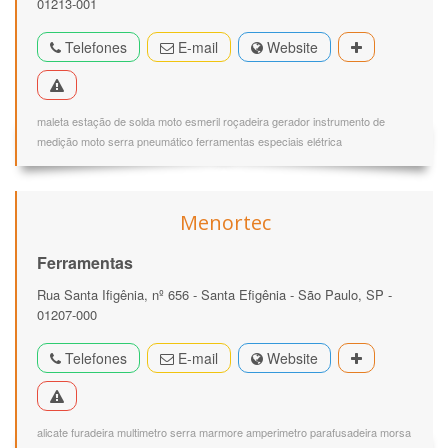
01213-001
Telefones
E-mail
Website
maleta estação de solda moto esmeril roçadeira gerador instrumento de
medição moto serra pneumático ferramentas especiais elétrica
Menortec
Ferramentas
Rua Santa Ifigênia, nº 656 - Santa Efigênia - São Paulo, SP -
01207-000
Telefones
E-mail
Website
alicate furadeira multimetro serra marmore amperimetro parafusadeira morsa