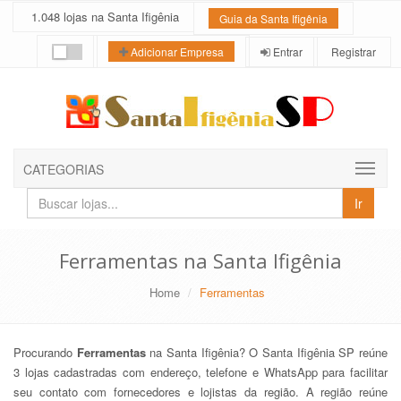
1.048 lojas na Santa Ifigênia
Guia da Santa Ifigênia
Entrar
Registrar
Adicionar Empresa
CATEGORIAS
Buscar
Ir
lojas
e
empresas
Ferramentas na Santa Ifigênia
Home
Ferramentas
Procurando
Ferramentas
na Santa Ifigênia? O Santa Ifigênia SP reúne
3 lojas cadastradas com endereço, telefone e WhatsApp para facilitar
seu contato com fornecedores e lojistas da região. A região reúne