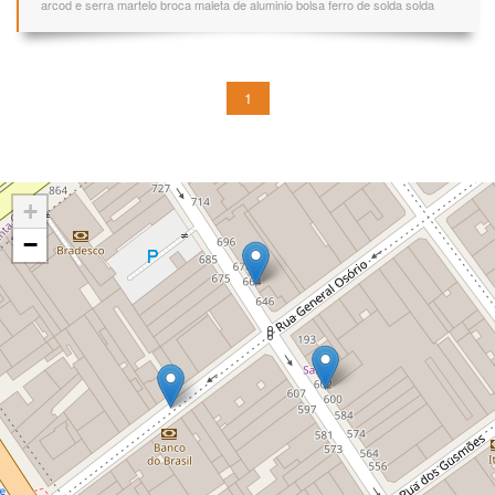
arcod e serra martelo broca maleta de aluminio bolsa ferro de solda solda
1
+
−