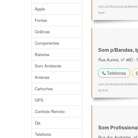
som profissional ambiente 
Apple
fone
Fontes
Gráficas
Componentes
Som p/Bandas, Ig
Baterias
Rua Aurora, nº 48D - 
Som Ambiente
Telefones
Antenas
som profissional ambiente 
Cartuchos
dj fone
GPS
Controle Remoto
Djs
Som Profissiona
Telefonia
Rua dos Andradas, nº 