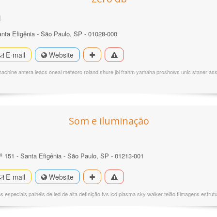
l
nta Efigênia - São Paulo, SP - 01028-000
E-mail
Website
achine antera leacs oneal meteoro roland shure jbl frahm yamaha proshows unic staner assi
Som e iluminação
º 151 - Santa Efigênia - São Paulo, SP - 01213-001
E-mail
Website
os especiais painéis de led de alta definição tvs lcd plasma sky walker telão filmagens estrut