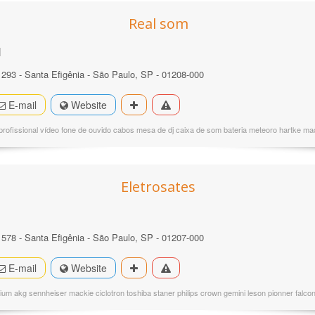
Real som
l
293 - Santa Efigênia - São Paulo, SP - 01208-000
E-mail
Website
rofissional vídeo fone de ouvido cabos mesa de dj caixa de som bateria meteoro hartke ma
Eletrosates
º 578 - Santa Efigênia - São Paulo, SP - 01207-000
E-mail
Website
ium akg sennheiser mackie ciclotron toshiba staner philips crown gemini leson pionner falco