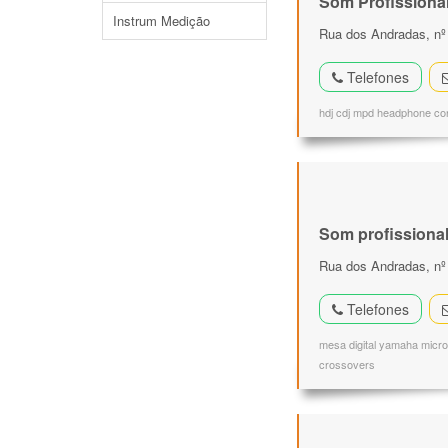
Som Profissiona
Instrum Medição
Rua dos Andradas, nº 
Telefones
hdj cdj mpd headphone con
Som profissiona
Rua dos Andradas, nº 
Telefones
mesa digital yamaha microf
crossovers