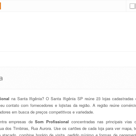
a
ional
na Santa Ifigênia? O Santa Ifigênia SP reúne 23 lojas cadastradas 
seu contato com fornecedores e lojistas da região. A região reúne comérc
radores em busca de preços competitivos e variedade.
ontra empresas de
Som Profissional
concentradas nas principais vias 
Rua dos Timbiras, Rua Aurora. Use os cartões de cada loja para ver mapa, te
o atacado, combine horário de visita, pedido mínimo e formas de pagament