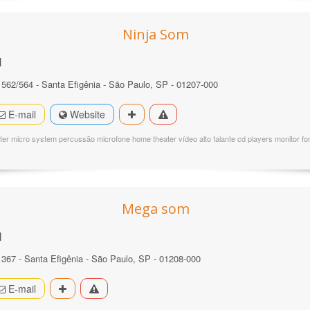
Ninja Som
l
º 562/564 - Santa Efigênia - São Paulo, SP - 01207-000
E-mail
Website
ter micro system percussão microfone home theater vídeo alto falante cd players monitor fo
Mega som
l
367 - Santa Efigênia - São Paulo, SP - 01208-000
E-mail