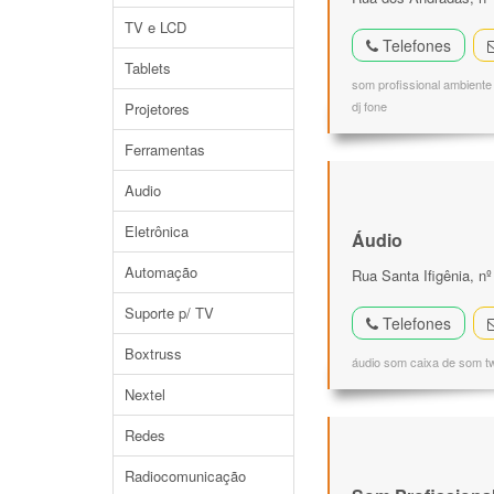
TV e LCD
Telefones
Tablets
som profissional ambiente 
dj fone
Projetores
Ferramentas
Audio
Eletrônica
Áudio
Automação
Rua Santa Ifigênia, n
Suporte p/ TV
Telefones
Boxtruss
áudio som caixa de som tw
Nextel
Redes
Radiocomunicação