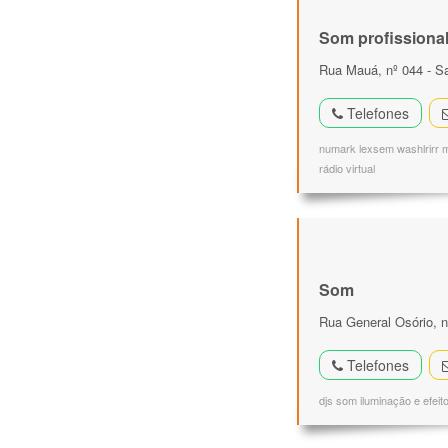
Som profissiona
Rua Mauá, nº 044 - Sa
Telefones
numark lexsem washlrirr m
rádio virtual
Som
Rua General Osório, n
Telefones
djs som iluminação e efeit