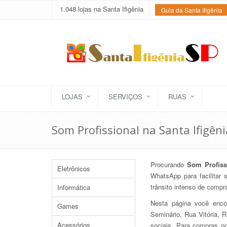
1.048 lojas na Santa Ifigênia
Guia da Santa Ifigênia
LOJAS
SERVIÇOS
RUAS
Som Profissional na Santa Ifigêni
Procurando
Som Profiss
Eletrônicos
WhatsApp para facilitar 
trânsito intenso de comp
Informática
Nesta página você enc
Games
Seminário, Rua Vitória, 
Acessórios
sociais. Para compras n