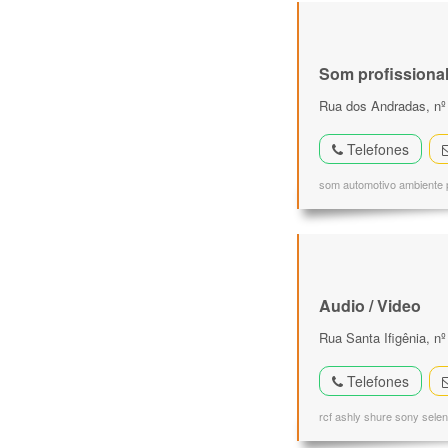
Som profissiona
Rua dos Andradas, nº 
Telefones
som automotivo ambiente p
Audio / Video
Rua Santa Ifigênia, n
Telefones
rcf ashly shure sony selen