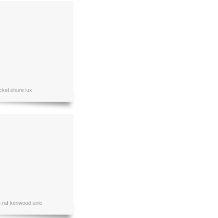
ckei shure lux
n raf kenwood unic