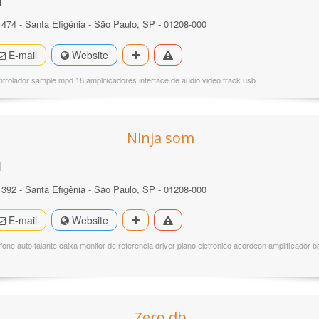
l
474 - Santa Efigênia - São Paulo, SP - 01208-000
E-mail
Website
trolador sample mpd 18 amplificadores interface de audio video track usb
Ninja som
l
392 - Santa Efigênia - São Paulo, SP - 01208-000
E-mail
Website
one auto falante caixa monitor de referencia driver piano eletronico acordeon amplificador ba
Zero db