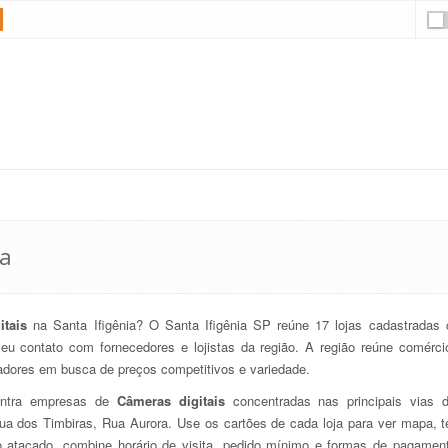
ia
itais
na Santa Ifigênia? O Santa Ifigênia SP reúne 17 lojas cadastradas 
seu contato com fornecedores e lojistas da região. A região reúne comérc
radores em busca de preços competitivos e variedade.
ontra empresas de
Câmeras digitais
concentradas nas principais vias d
Rua dos Timbiras, Rua Aurora. Use os cartões de cada loja para ver mapa, te
o atacado, combine horário de visita, pedido mínimo e formas de pagament