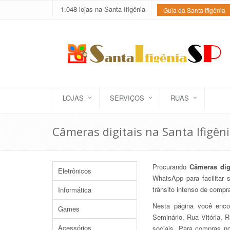
1.048 lojas na Santa Ifigênia
Guia da Santa Ifigênia
LOJAS
SERVIÇOS
RUAS
Câmeras digitais na Santa Ifigên
Procurando
Câmeras dig
Eletrônicos
WhatsApp para facilitar 
trânsito intenso de comp
Informática
Nesta página você enc
Games
Seminário, Rua Vitória, 
Acessórios
sociais. Para compras n