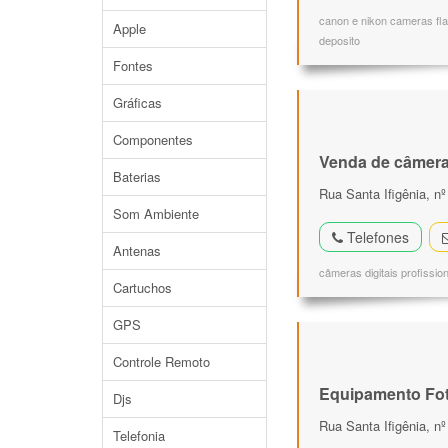
canon e nikon cameras fla
Apple
deposito
Fontes
Gráficas
Componentes
Venda de câmeras
Baterias
Rua Santa Ifigênia, nº
Som Ambiente
Telefones
Antenas
câmeras digitais profissio
Cartuchos
GPS
Controle Remoto
Equipamento Fot
Djs
Rua Santa Ifigênia, nº
Telefonia