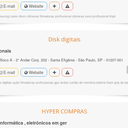
E-mail
Website
umg casio nikon câmeras filmadoras profissional câmeras semi profissional tripé
Disk digitais
onais
 Bloco A - 2° Andar Conj. 202 - Santa Efigênia - São Paulo, SP - 01207-001
E-mail
Website
 digitais ação filmadoras profissionais gps lentes cartão de memória bateria flash grip de b
HYPER COMPRAS
 informática , eletrônicos em ger