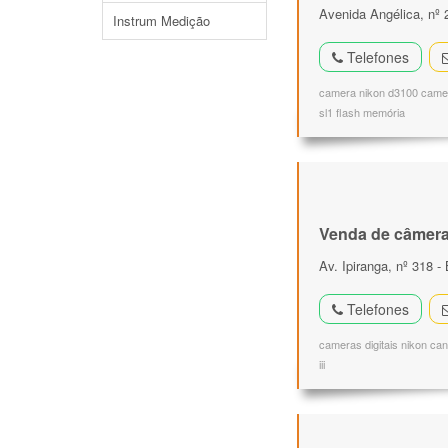
Avenida Angélica, nº 
Instrum Medição
Telefones
camera nikon d3100 camer
sl1 flash memória
Venda de câmeras
Av. Ipiranga, nº 318 -
Telefones
cameras digitais nikon ca
iii