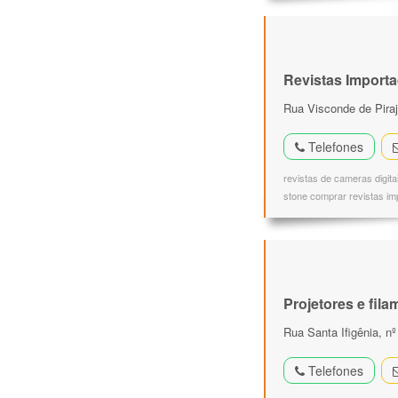
Revistas Import
Rua Visconde de Piraj
Telefones
revistas de cameras digita
stone comprar revistas imp
Projetores e fil
Rua Santa Ifigênia, n
Telefones