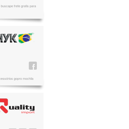
buscape frete gratis para
 acessórios gopro mochila