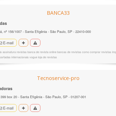
BANCA33
adas
á, nº 156/1007 - Santa Efigênia - São Paulo, SP - 22410-000
E-mail
is assinatura revistas banca de revista online bancas de revistas como comprar revistas impo
ortadas internacionais vogue loja de revistas
Tecnoservice-pro
amdoras
º 399 box 20 - Santa Efigênia - São Paulo, SP - 01207-001
E-mail