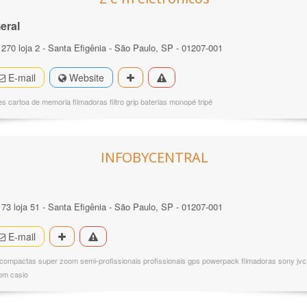
eral
 270 loja 2 - Santa Efigênia - São Paulo, SP - 01207-001
E-mail
Website
es cartoa de memoria filmadoras filtro grip baterias monopé tripé
INFOBYCENTRAL
 73 loja 51 - Santa Efigênia - São Paulo, SP - 01207-001
E-mail
 compactas super zoom semi-profissionais profissionais gps powerpack filmadoras sony jv
tom casio