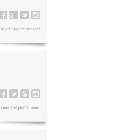
 camera nikon d5200 canon
j sx 500 p510 p500 5d mark