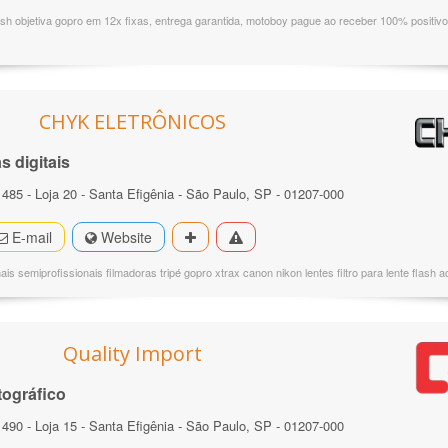
sh objetiva gopro em 12x fixas, entrega garantida, motoboy pague ao receber 100% positivo 
CHYK ELETRÔNICOS
 digitais
 485 - Loja 20 - Santa Efigênia - São Paulo, SP - 01207-000
E-mail
Website
nais semiprofissionais filmadoras tripé gopro xtrax canon nikon lentes filtro para lente flash
Quality Import
ográfico
 490 - Loja 15 - Santa Efigênia - São Paulo, SP - 01207-000