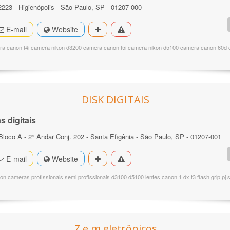
2223 - Higienópolis - São Paulo, SP - 01207-000
E-mail
Website
a canon t4i camera nikon d3200 camera canon t5i camera nikon d5100 camera canon 60d
DISK DIGITAIS
 digitais
 Bloco A - 2° Andar Conj. 202 - Santa Efigênia - São Paulo, SP - 01207-001
E-mail
Website
non cameras profissionais semi profissionais d3100 d5100 lentes canon 1 dx t3 flash grip p
Z e m eletrônicos