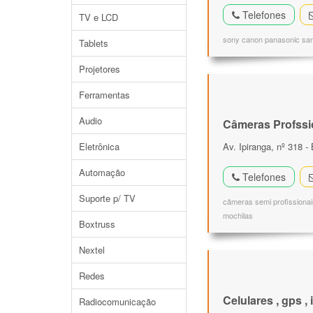
Telefones
TV e LCD
sony canon panasonic sams
Tablets
Projetores
Ferramentas
Audio
Câmeras Profssi
Eletrônica
Av. Ipiranga, nº 318 -
Automação
Telefones
Suporte p/ TV
câmeras semi profissionais
mochilas
Boxtruss
Nextel
Redes
Celulares , gps ,
Radiocomunicação