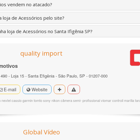
rios vendem no atacado?
loja de Acessórios pelo site?
a loja de Acessórios no Santa Ifigênia SP?
quality import
motivos
 490 - Loja 15 - Santa Efigênia - São Paulo, SP - 01207-000
E-mail
Website
extel cassio garmin tomto sony nikon câmera semi- profissional viomar controil marília tar
Global Vídeo