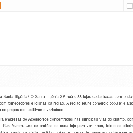
a Santa Ifigênia? O Santa Ifigênia SP reúne 38 lojas cadastradas com ende
o com fornecedores e lojistas da região. A região reúne comércio popular e ata
de preços competitivos e variedade.
tra empresas de
Acessórios
concentradas nas principais vias do distrito, c
s, Rua Aurora. Use os cartões de cada loja para ver mapa, telefones clicáv
ine horário de visita, pedido mínimo e formas de pagamento diretamente 