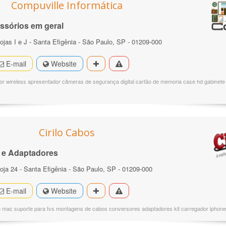
Compuville Informática
essórios em geral
ojas I e J - Santa Efigênia - São Paulo, SP - 01209-000
E-mail
Website
r wireless apresentador câmeras de segurança digital cartão de memoria case hd gabinete gp
Cirilo Cabos
 e Adaptadores
Loja 24 - Santa Efigênia - São Paulo, SP - 01209-000
E-mail
Website
 mac suporte para tvs montagens de cabos conversores adaptadores kit carregador iphone 5