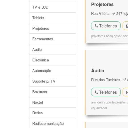
Projetores
TV e LCD
Rua Vitória, nº 247 lo
Tablets
Telefones
Projetores
projetores benq epson sony
Ferramentas
Audio
Eletrônica
Áudio
Automação
Rua dos Timbiras, nº 
Suporte p/ TV
Boxtruss
Telefones
Nextel
arandela suporte projetor 
equalizador
Redes
Radiocomunicação