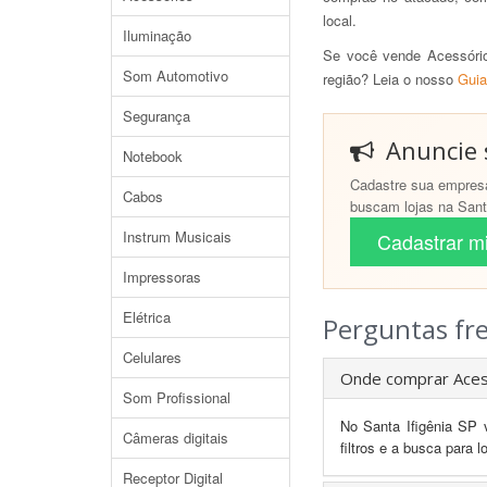
local.
Iluminação
Se você vende Acessório
Som Automotivo
região? Leia o nosso
Guia
Segurança
Anuncie s
Notebook
Cadastre sua empresa
Cabos
buscam lojas na Santa
Instrum Musicais
Cadastrar mi
Impressoras
Elétrica
Perguntas fr
Celulares
Onde comprar Acess
Som Profissional
No Santa Ifigênia SP 
Câmeras digitais
filtros e a busca para 
Receptor Digital