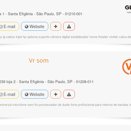
ja 1 - Santa Efigênia - São Paulo, SP - 01210-001
E-mail
Website
 lg cabos tripé hp optoma suporte câmera digital estabilizador home theater vivitek caixa 
Vr som
239 loja 2 - Santa Efigênia - São Paulo, SP - 01208-011
E-mail
Website
universal microfone sem fio processador de áudio fone profissional para retorno de bandas 