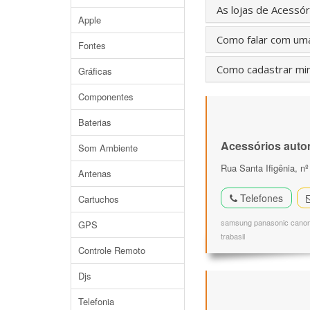
As lojas de Acessó
Apple
Como falar com uma 
Fontes
Como cadastrar minh
Gráficas
Componentes
Baterias
Acessórios auto
Som Ambiente
Rua Santa Ifigênia, nº
Antenas
Telefones
Cartuchos
samsung panasonic canon n
GPS
trabasil
Controle Remoto
Djs
Telefonia