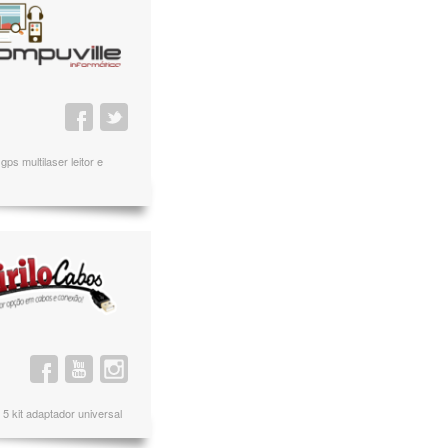
s multilaser leitor e
 kit adaptador universal