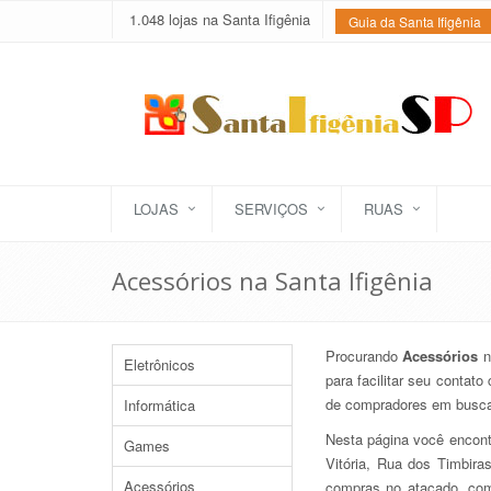
1.048 lojas na Santa Ifigênia
Guia da Santa Ifigênia
LOJAS
SERVIÇOS
RUAS
Acessórios na Santa Ifigênia
Procurando
Acessórios
n
Eletrônicos
para facilitar seu contat
de compradores em busca 
Informática
Nesta página você encon
Games
Vitória, Rua dos Timbira
Acessórios
compras no atacado, comb