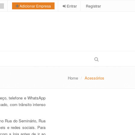
Entrar
Registrar
Adicionar Empresa
Home
Acessórios
reço, telefone e WhatsApp
cado, com trânsito intenso
omo Rua do Seminário, Rua
eis e redes sociais. Para
com a loja antes de ir ao