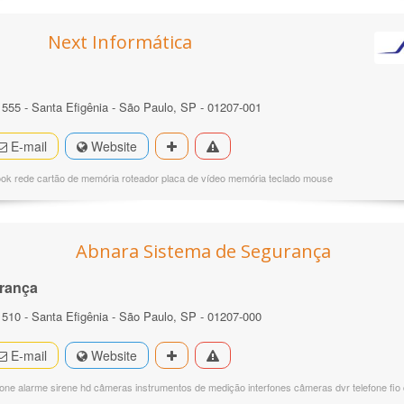
Next Informática
º 555 - Santa Efigênia - São Paulo, SP - 01207-001
E-mail
Website
ook rede cartão de memória roteador placa de vídeo memória teclado mouse
Abnara Sistema de Segurança
rança
º 510 - Santa Efigênia - São Paulo, SP - 01207-000
E-mail
Website
lone alarme sirene hd câmeras instrumentos de medição interfones câmeras dvr telefone fio 