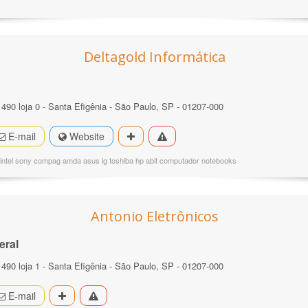
Deltagold Informática
 490 loja 0 - Santa Efigênia - São Paulo, SP - 01207-000
E-mail
Website
 intel sony compag amda asus lg toshiba hp abit computador notebooks
Antonio Eletrônicos
eral
 490 loja 1 - Santa Efigênia - São Paulo, SP - 01207-000
E-mail