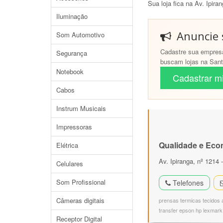
Sua loja fica na Av. Ipira
Iluminação
Anuncie s
Som Automotivo
Cadastre sua empresa
Segurança
buscam lojas na Santa
Notebook
Cadastrar mi
Cabos
Instrum Musicais
Impressoras
Qualidade e Eco
Elétrica
Av. Ipiranga, nº 1214
Celulares
Som Profissional
Telefones
Câmeras digitais
prensas termicas tecidos a
transfer epson hp lexmark
Receptor Digital