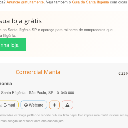
nga?
Anuncie gratuitamente
. Veja também o
Guia da Santa Ifigênia
com dicas 
ua loja grátis
 no Santa Ifigênia SP e apareça para milhares de compradores que
 Ifigênia.
nha loja
Comercial Mania
nomia
 - Santa Efigênia - São Paulo, SP - 01040-000
E-mail
Website
lmofadas ecobags plotter de recorte bulk ink tinta papel foto impressora multifuncional rec
 manutenção laser toner cartucho caneca jato