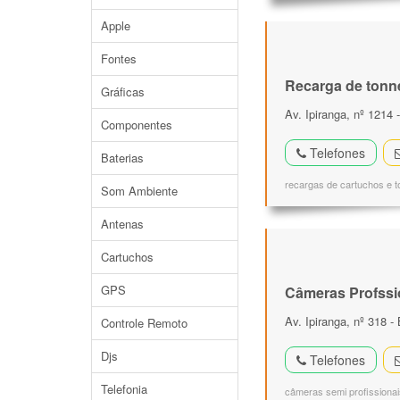
Apple
Fontes
Recarga de tonn
Gráficas
Av. Ipiranga, nº 1214
Componentes
Telefones
Baterias
recargas de cartuchos e to
Som Ambiente
Antenas
Cartuchos
GPS
Câmeras Profssi
Av. Ipiranga, nº 318 -
Controle Remoto
Djs
Telefones
Telefonia
câmeras semi profissionais