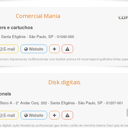
Comercial Mania
ers e cartuchos
 - Santa Efigênia - São Paulo, SP - 01040-000
E-mail
Website
nners impressoras multifuncionais com buklink prensa kit recarregável guilhotina tintas pap
Disk digitais
onais
 Bloco A - 2° Andar Conj. 202 - Santa Efigênia - São Paulo, SP - 01207-001
E-mail
Website
 digitais ação filmadoras profissionais gps lentes cartão de memória bateria flash grip de b