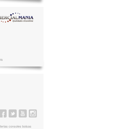
eis
aterias consoles bolsas