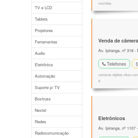
mochilas
TV e LCD
Tablets
Projetores
Venda de câmeras
Ferramentas
Av. Ipiranga, nº 318 -
Audio
Telefones
Eletrônica
cameras digitais nikon ca
Automação
iii
Suporte p/ TV
Boxtruss
Nextel
Eletrônicos
Redes
Av. Ipiranga, nº 1107
Radiocomunicação