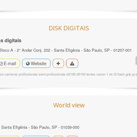
DISK DIGITAIS
 digitais
 Bloco A - 2° Andar Conj. 202 - Santa Efigênia - São Paulo, SP - 01207-001
E-mail
Website
non cameras profissionais semi profissionais d3100 d5100 lentes canon 1 dx t3 flash grip p
World view
 - Santa Efigênia - São Paulo, SP - 01039-000