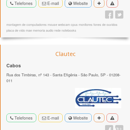
Telefones
E-mail
Website
montagem de computadores mouse webcam cpus monitores fones de ouvidos
placa de vido mae memoria audio rede notebooks
Clautec
Cabos
Rua dos Timbiras, nº 143 - Santa Efigênia - São Paulo, SP - 01208-
011
Telefones
E-mail
Website