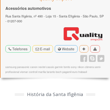
Acessórios automotivos
Rua Santa Ifigênia, nº 490 - Loja 15 - Santa Efigênia - São Paulo, SP
- 01207-000
Telefones
E-mail
Website
samsung panasonic canon nextel cassio garmin tomto sony nikon câmera semi-
profissional viomar controil marília taranto boch pagamil euro trabasil
História da Santa Ifigênia