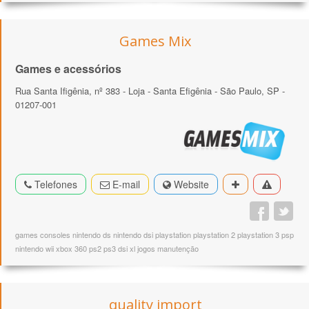
Games Mix
Games e acessórios
Rua Santa Ifigênia, nº 383 - Loja - Santa Efigênia - São Paulo, SP -
01207-001
Telefones
E-mail
Website
games consoles nintendo ds nintendo dsi playstation playstation 2 playstation 3 psp
nintendo wii xbox 360 ps2 ps3 dsi xl jogos manutenção
quality import