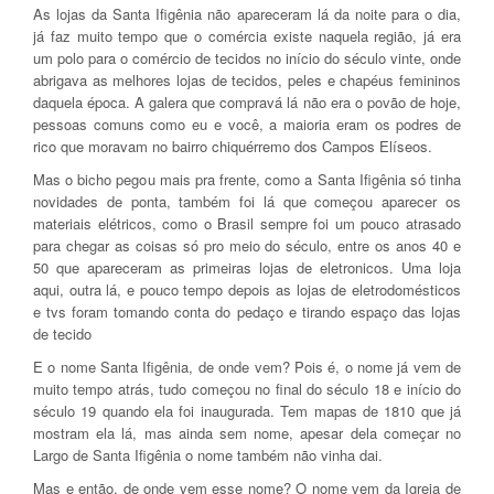
As lojas da Santa Ifigênia não apareceram lá da noite para o dia,
já faz muito tempo que o comércia existe naquela região, já era
um polo para o comércio de tecidos no início do século vinte, onde
abrigava as melhores lojas de tecidos, peles e chapéus femininos
daquela época. A galera que compravá lá não era o povão de hoje,
pessoas comuns como eu e você, a maioria eram os podres de
rico que moravam no bairro chiquérremo dos Campos Elíseos.
Mas o bicho pegou mais pra frente, como a Santa Ifigênia só tinha
novidades de ponta, também foi lá que começou aparecer os
materiais elétricos, como o Brasil sempre foi um pouco atrasado
para chegar as coisas só pro meio do século, entre os anos 40 e
50 que apareceram as primeiras lojas de eletronicos. Uma loja
aqui, outra lá, e pouco tempo depois as lojas de eletrodomésticos
e tvs foram tomando conta do pedaço e tirando espaço das lojas
de tecido
E o nome Santa Ifigênia, de onde vem? Pois é, o nome já vem de
muito tempo atrás, tudo começou no final do século 18 e início do
século 19 quando ela foi inaugurada. Tem mapas de 1810 que já
mostram ela lá, mas ainda sem nome, apesar dela começar no
Largo de Santa Ifigênia o nome também não vinha dai.
Mas e então, de onde vem esse nome? O nome vem da Igreja de