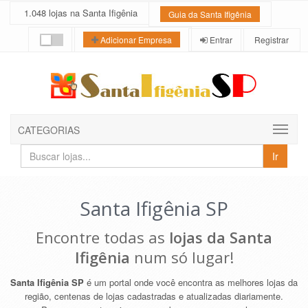
1.048 lojas na Santa Ifigênia
Guia da Santa Ifigênia
Entrar
Registrar
Adicionar Empresa
CATEGORIAS
Buscar
Ir
lojas
e
empresas
Santa Ifigênia SP
Encontre todas as
lojas da Santa
Ifigênia
num só lugar!
Santa Ifigênia SP
é um portal onde você encontra as melhores lojas da
região, centenas de lojas cadastradas e atualizadas diariamente.