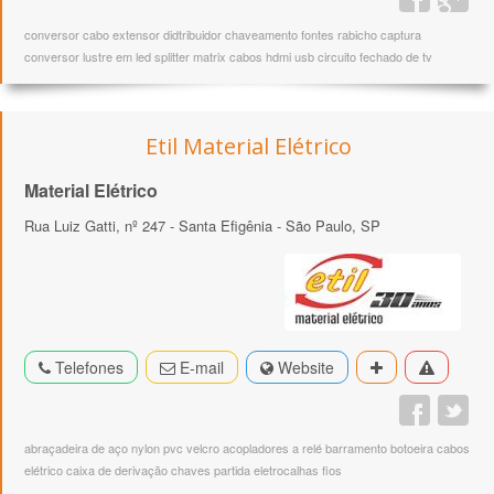
conversor cabo extensor didtribuidor chaveamento fontes rabicho captura
conversor lustre em led splitter matrix cabos hdmi usb circuito fechado de tv
Etil Material Elétrico
Material Elétrico
Rua Luiz Gatti, nº 247 - Santa Efigênia - São Paulo, SP
Telefones
E-mail
Website
abraçadeira de aço nylon pvc velcro acopladores a relé barramento botoeira cabos
elétrico caixa de derivação chaves partida eletrocalhas fios