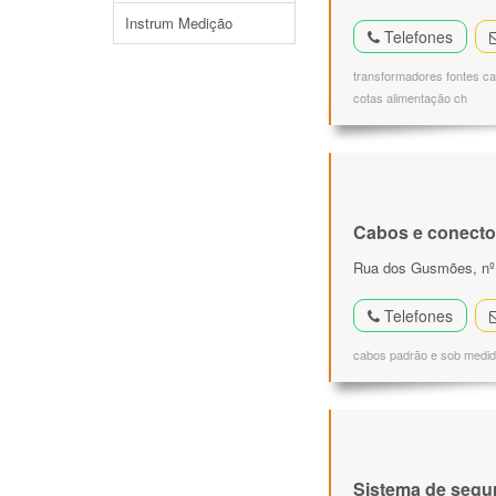
Instrum Medição
Telefones
transformadores fontes cab
cotas alimentação ch
Cabos e conecto
Rua dos Gusmões, nº 3
Telefones
cabos padrão e sob medi
Sistema de segu