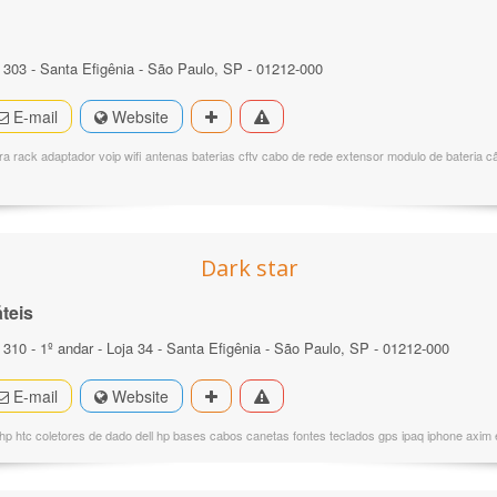
303 - Santa Efigênia - São Paulo, SP - 01212-000
E-mail
Website
ra rack adaptador voip wifi antenas baterias cftv cabo de rede extensor modulo de bateria 
Dark star
teis
10 - 1º andar - Loja 34 - Santa Efigênia - São Paulo, SP - 01212-000
E-mail
Website
p htc coletores de dado dell hp bases cabos canetas fontes teclados gps ipaq iphone axim 