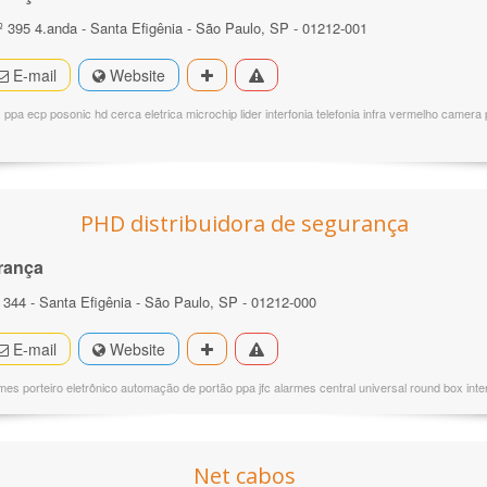
 395 4.anda - Santa Efigênia - São Paulo, SP - 01212-001
E-mail
Website
pa ecp posonic hd cerca eletrica microchip lider interfonia telefonia infra vermelho camera p
PHD distribuidora de segurança
rança
344 - Santa Efigênia - São Paulo, SP - 01212-000
E-mail
Website
mes porteiro eletrônico automação de portão ppa jfc alarmes central universal round box inte
Net cabos