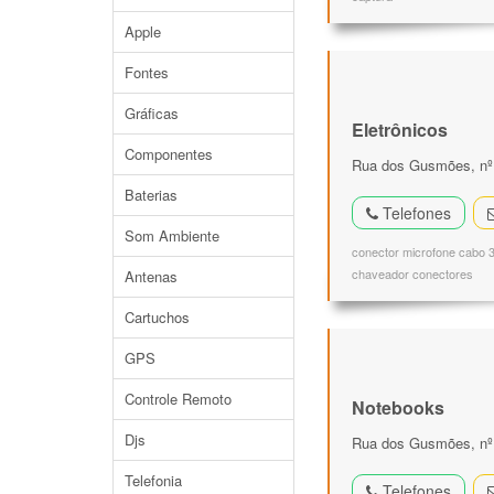
Apple
Fontes
Gráficas
Eletrônicos
Componentes
Rua dos Gusmões, nº 
Baterias
Telefones
Som Ambiente
conector microfone cabo 
chaveador conectores
Antenas
Cartuchos
GPS
Controle Remoto
Notebooks
Djs
Rua dos Gusmões, nº 3
Telefonia
Telefones