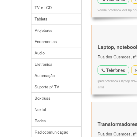
TV e LCD
venda notebook dell hp co
Tablets
Projetores
Ferramentas
Laptop, noteboo
Audio
Rua dos Gusmões, nº 3
Eletrônica
Telefones
Automação
ipad notebooks laptop driv
Suporte p/ TV
amd
Boxtruss
Nextel
Redes
Transformadore
Radiocomunicação
Rua dos Gusmões, nº 