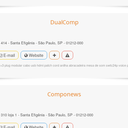
DualComp
414 - Santa Efigênia - São Paulo, SP - 01212-000
E-mail
Website
3+3 plug modular cabo usb hdmi patch cord anilha abracadeira mesa de som swtc24p voice 
Componews
10 loja 1 - Santa Efigênia - São Paulo, SP - 01212-000
E-mail
Website