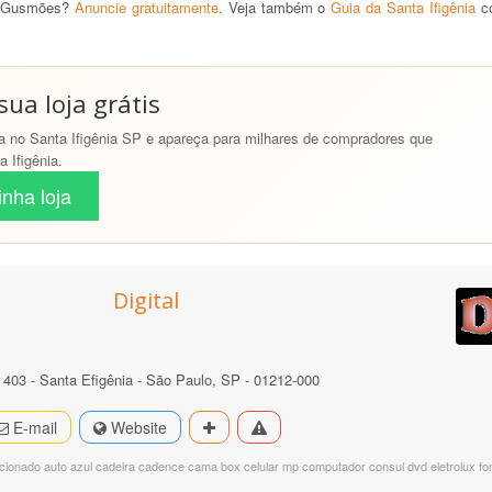
os Gusmões?
Anuncie gratuitamente
. Veja também o
Guia da Santa Ifigênia
co
ua loja grátis
 no Santa Ifigênia SP e apareça para milhares de compradores que
 Ifigênia.
nha loja
Digital
403 - Santa Efigênia - São Paulo, SP - 01212-000
E-mail
Website
icionado auto azul cadeira cadence cama box celular mp computador consul dvd eletrolux fo