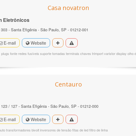
Casa novatron
 Eletrônicos
303 - Santa Efigênia - São Paulo, SP - 01212-001
E-mail
Website
plugs fonte redes fusíveis suporte tomadas terminais chaves trimport varistor display olho 
Centauro
23 / 127 - Santa Efigênia - São Paulo, SP - 01212-000
E-mail
Website
to transformadores bivolt inversores de tensão fitas de led filtro de linha