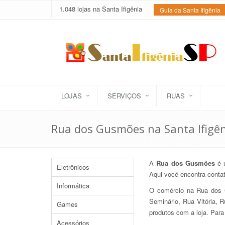
1.048 lojas na Santa Ifigênia
Guia da Santa Ifigênia
LOJAS
SERVIÇOS
RUAS
Rua dos Gusmões na Santa Ifigê
A
Rua dos Gusmões
é u
Eletrônicos
Aqui você encontra conta
Informática
O comércio na Rua dos G
Seminário, Rua Vitória, R
Games
produtos com a loja. Para
Acessórios