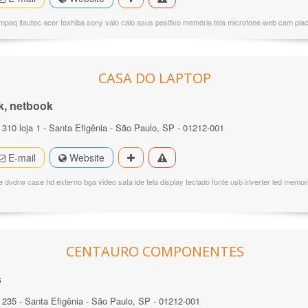
mpaq itautec acer toshiba sony vaio caio asus positivo memória tela microfone web cam pla
CASA DO LAPTOP
k, netbook
10 loja 1 - Santa Efigênia - São Paulo, SP - 01212-001
E-mail
Website
e dvdrw case hd externo bga video sata ide tela display teclado fonte usb inverter led memor
CENTAURO COMPONENTES
s
235 - Santa Efigênia - São Paulo, SP - 01212-001