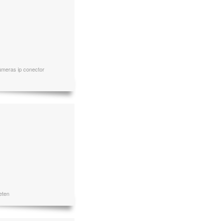
câmeras ip conector
eten