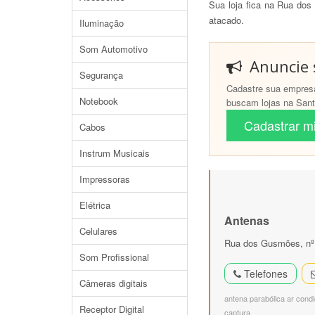
Sua loja fica na Rua d
atacado.
Iluminação
Som Automotivo
Anuncie s
Segurança
Cadastre sua empresa
Notebook
buscam lojas na Santa
Cadastrar mi
Cabos
Instrum Musicais
Impressoras
Elétrica
Antenas
Celulares
Rua dos Gusmões, nº 
Som Profissional
Telefones
Câmeras digitais
antena parabólica ar cond
Receptor Digital
captura