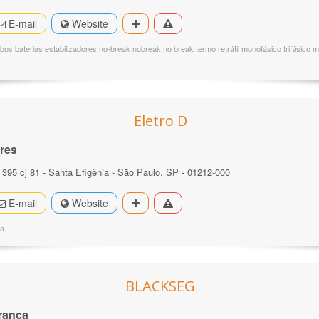
E-mail
Website
os baterias estabilizadores no-break nobreak no break termo retrátil monofásico trifásico 
Eletro D
res
95 cj 81 - Santa Efigênia - São Paulo, SP - 01212-000
E-mail
Website
da
BLACKSEG
rança