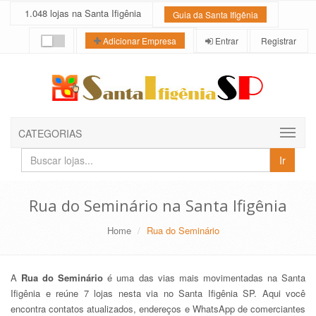
1.048 lojas na Santa Ifigênia
Guia da Santa Ifigênia
Entrar
Registrar
Adicionar Empresa
CATEGORIAS
Buscar
Ir
lojas
e
empresas
Rua do Seminário na Santa Ifigênia
Home
Rua do Seminário
A
Rua do Seminário
é uma das vias mais movimentadas na Santa
Ifigênia e reúne 7 lojas nesta via no Santa Ifigênia SP. Aqui você
encontra contatos atualizados, endereços e WhatsApp de comerciantes