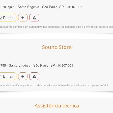
 270 loja 1 - Santa Efigênia - São Paulo, SP - 01207-001
E-mail
anasonic bomber som automotivo faz aparelhos residenciais sme fio dvd retráil câmera digit
Sound Store
º 755 - Santa Efigênia - São Paulo, SP - 01207-001
E-mail
wer station alfa amps bravox stetsom alto-falante tweeter amplificador dvd player módulo
Assistência técnica