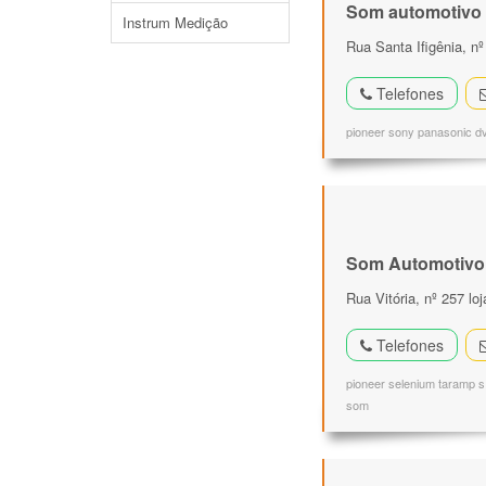
Som automotivo
Instrum Medição
Rua Santa Ifigênia, n
Telefones
pioneer sony panasonic dvd
Som Automotivo
Rua Vitória, nº 257 lo
Telefones
pioneer selenium taramp s 
som