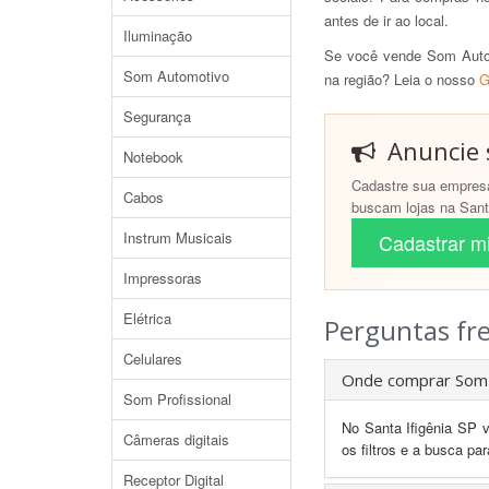
antes de ir ao local.
Iluminação
Se você vende Som Autom
Som Automotivo
na região? Leia o nosso
G
Segurança
Anuncie s
Notebook
Cadastre sua empresa
Cabos
buscam lojas na Santa
Instrum Musicais
Cadastrar mi
Impressoras
Elétrica
Perguntas fr
Celulares
Onde comprar Som A
Som Profissional
No Santa Ifigênia SP 
Câmeras digitais
os filtros e a busca pa
Receptor Digital