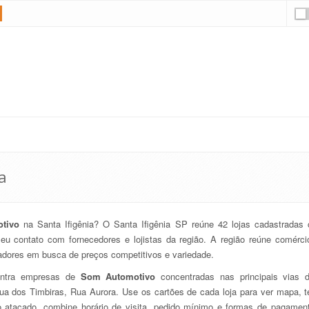
a
tivo
na Santa Ifigênia? O Santa Ifigênia SP reúne 42 lojas cadastradas 
seu contato com fornecedores e lojistas da região. A região reúne comérc
radores em busca de preços competitivos e variedade.
ontra empresas de
Som Automotivo
concentradas nas principais vias 
Rua dos Timbiras, Rua Aurora. Use os cartões de cada loja para ver mapa, te
o atacado, combine horário de visita, pedido mínimo e formas de pagament