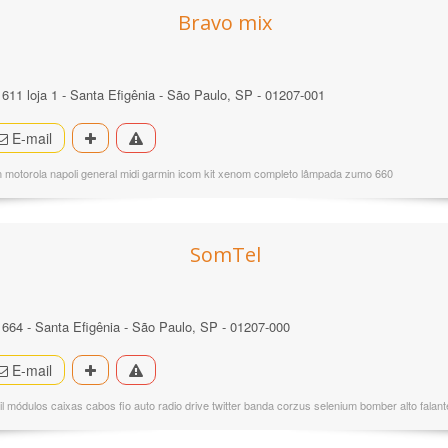
Bravo mix
 611 loja 1 - Santa Efigênia - São Paulo, SP - 01207-001
E-mail
 motorola napoli general midi garmin icom kit xenom completo lâmpada zumo 660
SomTel
º 664 - Santa Efigênia - São Paulo, SP - 01207-000
E-mail
l módulos caixas cabos fio auto radio drive twitter banda corzus selenium bomber alto falan