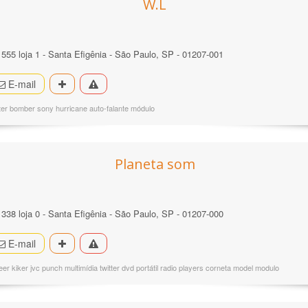
W.L
 555 loja 1 - Santa Efigênia - São Paulo, SP - 01207-001
E-mail
er bomber sony hurricane auto-falante módulo
Planeta som
 338 loja 0 - Santa Efigênia - São Paulo, SP - 01207-000
E-mail
r kiker jvc punch multimídia twitter dvd portátil radio players corneta model modulo