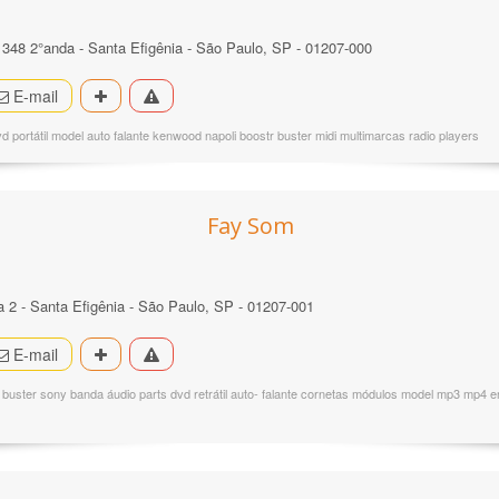
º 348 2°anda - Santa Efigênia - São Paulo, SP - 01207-000
E-mail
 portátil model auto falante kenwood napoli boostr buster midi multimarcas radio players
Fay Som
ja 2 - Santa Efigênia - São Paulo, SP - 01207-001
E-mail
buster sony banda áudio parts dvd retrátil auto- falante cornetas módulos model mp3 mp4 em