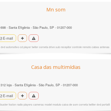
Mn som
º 698 - Santa Efigênia - São Paulo, SP - 01207-000
E-mail
 dvd automotivo cd player twiter corneta drive sub recepitor controle remoto cabos antenas
Casa das multimídias
 312 loja - Santa Efigênia - São Paulo, SP - 01207-000
E-mail
a buster foston radio players cameras model modulo caixa de som corneta twitter dvd portatil