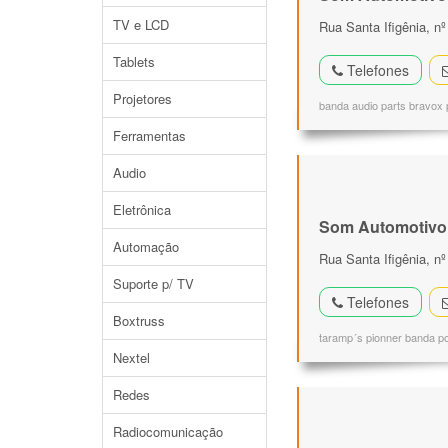
TV e LCD
Rua Santa Ifigênia, nº
Tablets
Telefones
Projetores
banda audio parts bravox p
Ferramentas
Audio
Eletrônica
Som Automotivo
Automação
Rua Santa Ifigênia, n
Suporte p/ TV
Telefones
Boxtruss
taramp´s pionner banda po
Nextel
Redes
Radiocomunicação