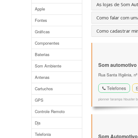
As lojas de Som A
Apple
Como falar com uma
Fontes
Como cadastrar min
Gráficas
Componentes
Baterias
Som automotivo
Som Ambiente
Rua Santa Ifigênia, nº
Antenas
Telefones
Cartuchos
pionner taramps hbuster b
GPS
Controle Remoto
Djs
Telefonia
Som Automotivo