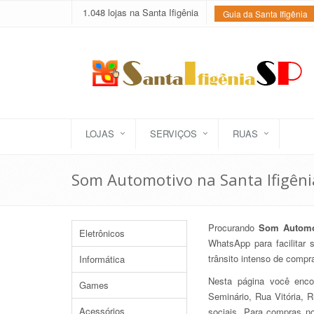
1.048 lojas na Santa Ifigênia
Guia da Santa Ifigênia
LOJAS
SERVIÇOS
RUAS
Som Automotivo na Santa Ifigêni
Procurando
Som Automo
Eletrônicos
WhatsApp para facilitar 
trânsito intenso de comp
Informática
Nesta página você enc
Games
Seminário, Rua Vitória, 
Acessórios
sociais. Para compras n