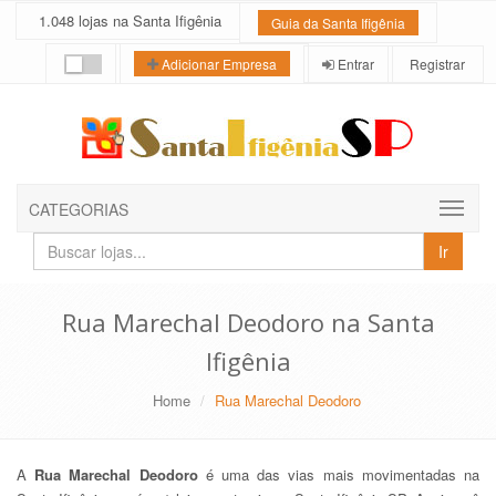
1.048 lojas na Santa Ifigênia
Guia da Santa Ifigênia
Entrar
Registrar
Adicionar Empresa
CATEGORIAS
Buscar
Ir
lojas
e
empresas
Rua Marechal Deodoro na Santa
Ifigênia
Home
Rua Marechal Deodoro
A
Rua Marechal Deodoro
é uma das vias mais movimentadas na