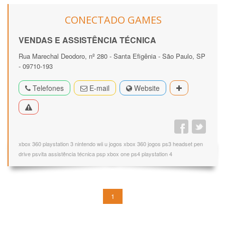
CONECTADO GAMES
VENDAS E ASSISTÊNCIA TÉCNICA
Rua Marechal Deodoro, nº 280 - Santa Efigênia - São Paulo, SP
- 09710-193
Telefones
E-mail
Website
xbox 360 playstation 3 nintendo wii u jogos xbox 360 jogos ps3 headset pen
drive psvita assistência técnica psp xbox one ps4 playstation 4
1